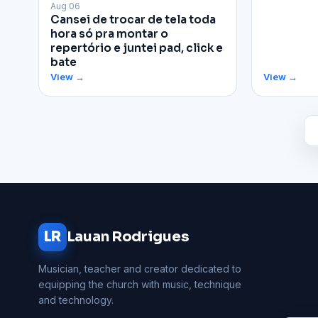
▶
Aug 06
Cansei de trocar de tela toda
hora só pra montar o
repertório e juntei pad, click e
bate
View →
View →
LR
Lauan Rodrigues
Musician, teacher and creator dedicated to
equipping the church with music, technique
and technology.