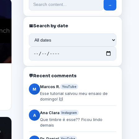
→
📅
Search by date
💬
Recent comments
Marcos R.
YouTube
M
Esse tutorial salvou meu ensaio de
domingo! 🙌
Ana Clara
Instagram
A
Que timbre é esse?? Ficou lindo
demais
Pr. Daniel
YouTube