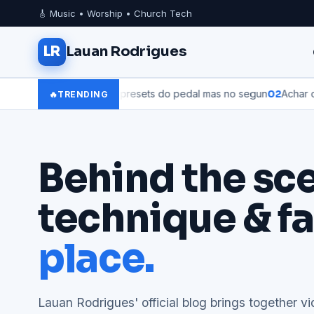
🎸 Music • Worship • Church Tech
LR
Lauan Rodrigues
a sequência dos presets do pedal mas no segun
02
Achar o tom cer
🔥
TRENDING
Behind the sc
technique & fa
place.
Lauan Rodrigues' official blog brings together vi