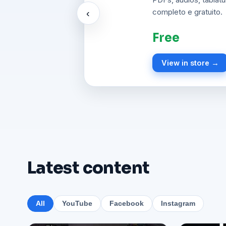
durante o culto.
‹
R$ 42,90
View in store →
Latest content
All
YouTube
Facebook
Instagram