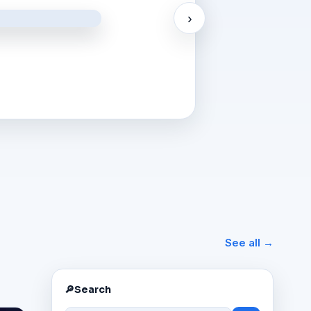
›
See all →
🔎
Search