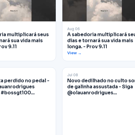
▶
Aug 06
ia multiplicará seus
A sabedoria multiplicará se
nará sua vida mais
dias e tornará sua vida mais
rov 9.11
longa. - Prov 9.11
View →
Jul 08
Facebook
ta perdido no pedal -
Novo dedilhado no culto s
auanrodrigues
de galinha assustada - Siga
 #bossgt100…
@olauanrodrigues…