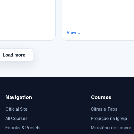
View →
Load more
Navigation
Courses
Official Site
Cifras e Tabs
All Courses
Projeção na Igreja
Ebooks & Presets
Ministério de Louvor