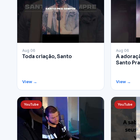
▶
▶
Aug 06
Aug 06
Toda criação, Santo
A adoraça
Santo Pr
View →
View →
YouTube
YouTube