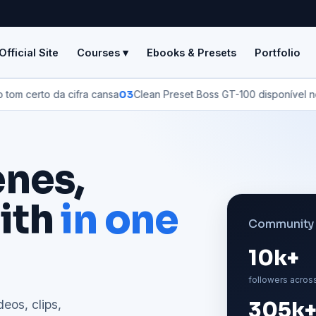
Official Site
Courses ▾
Ebooks & Presets
Portfolio
to da cifra cansa
03
Clean Preset Boss GT-100 disponível no site #
enes,
ith
in one
Community 
10k+
followers acros
deos, clips,
305k