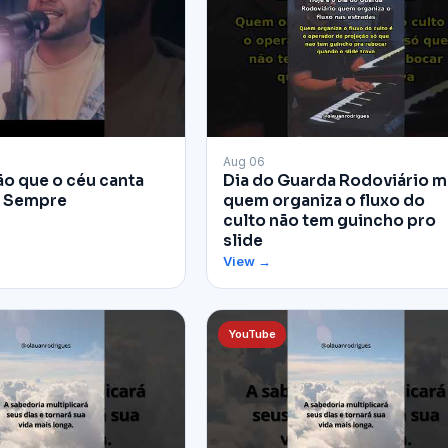
▶
Aug 06
̃o que o céu canta
Dia do Guarda Rodoviário 
a Sempre
quem organiza o fluxo do
culto não tem guincho pro
slide
View →
YouTube