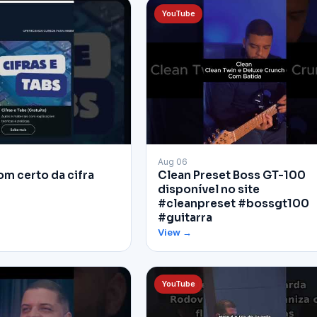
YouTube
▶
Aug 06
om certo da cifra
Clean Preset Boss GT-100
disponível no site
#cleanpreset #bossgt100
#guitarra
View →
YouTube