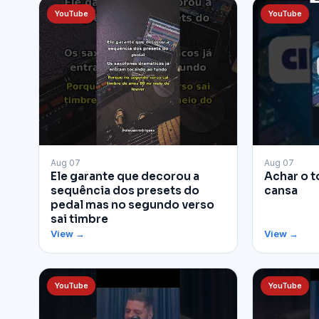
YouTube
YouTube
▶
▶
Aug 07
Aug 07
Ele garante que decorou a
Achar o t
sequência dos presets do
cansa
pedal mas no segundo verso
sai timbre
View →
View →
YouTube
YouTube