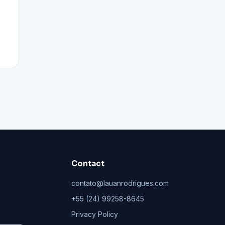
Contact
contato@lauanrodrigues.com
+55 (24) 99258-8645
Privacy Policy