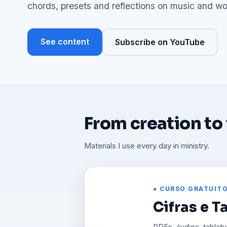
chords, presets and reflections on music and wo
See content
Subscribe on YouTube
From creation to
Materials I use every day in ministry.
● CURSO
Projeção n
Projete letras, versí