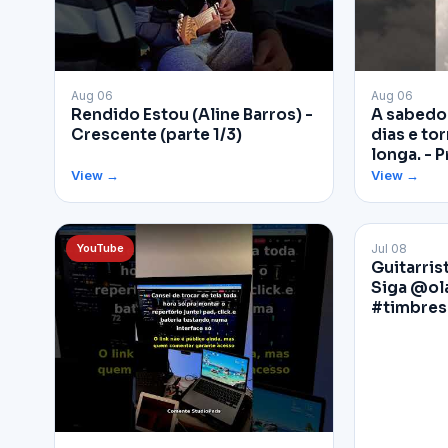
▶
▶
Aug 06
Aug 06
Rendido Estou (Aline Barros) -
A sabedor
Crescente (parte 1/3)
dias e tor
longa. - P
View →
View →
YouTube
Jul 08
Facebook
Guitarris
Siga @ol
#timbres