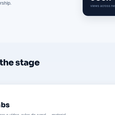
rship.
views across n
 the stage
a Igreja
culos, vídeos e avisos com excelência