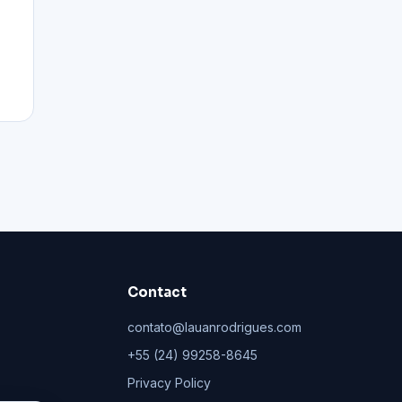
Contact
contato@lauanrodrigues.com
+55 (24) 99258-8645
Privacy Policy