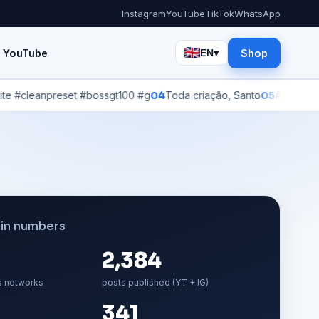
Instagram
YouTube
TikTok
WhatsApp
YouTube
Shop
EN
▾
anpreset #bossgt100 #g
04
Toda criação, Santo
05
A adoração que 
in numbers
2,384
s networks
posts published (YT + IG)
+
341