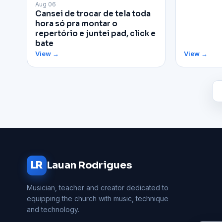
▶
Aug 06
Cansei de trocar de tela toda
hora só pra montar o
repertório e juntei pad, click e
bate
View →
View →
LR
Lauan Rodrigues
Musician, teacher and creator dedicated to
equipping the church with music, technique
and technology.