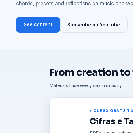
chords, presets and reflections on music and wo
See content
Subscribe on YouTube
From creation to
Materials I use every day in ministry.
● CURSO
Projeção n
Projete letras, versí