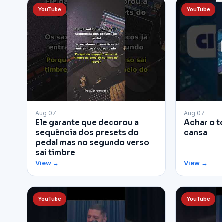
YouTube
YouTube
▶
▶
Aug 07
Aug 07
Ele garante que decorou a
Achar o t
sequência dos presets do
cansa
pedal mas no segundo verso
sai timbre
View →
View →
YouTube
YouTube