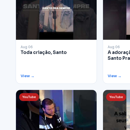
▶
▶
Aug 06
Aug 06
Toda criação, Santo
A adoraça
Santo Pr
View →
View →
YouTube
YouTube