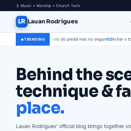
🎸 Music • Worship • Church Tech
LR
Lauan Rodrigues
sequência dos presets do pedal mas no segun
02
Achar o tom certo 
🔥
TRENDING
Behind the sc
technique & fa
place.
Lauan Rodrigues' official blog brings together vi