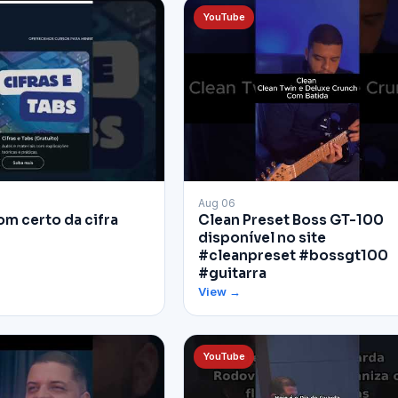
YouTube
▶
Aug 06
om certo da cifra
Clean Preset Boss GT-100
disponível no site
#cleanpreset #bossgt100
#guitarra
View →
YouTube