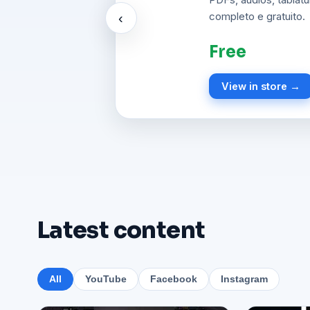
durante o culto.
‹
R$ 42,90
View in store →
Latest content
All
YouTube
Facebook
Instagram