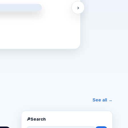
›
See all →
🔎
Search