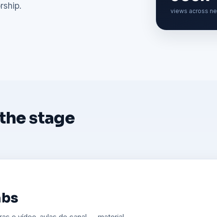
rship.
views across n
 the stage
a Igreja
culos, vídeos e avisos com excelência