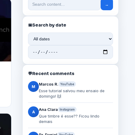
→
📅
Search by date
💬
Recent comments
Marcos R.
YouTube
M
Esse tutorial salvou meu ensaio de
domingo! 🙌
Ana Clara
Instagram
A
Que timbre é esse?? Ficou lindo
demais
Pr. Daniel
YouTube