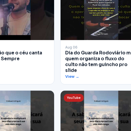
▶
Aug 06
̃o que o céu canta
Dia do Guarda Rodoviário 
a Sempre
quem organiza o fluxo do
culto não tem guincho pro
slide
View →
YouTube