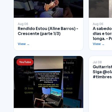
▶
▶
Aug 06
Aug 06
Rendido Estou (Aline Barros) -
A sabedor
Crescente (parte 1/3)
dias e tor
longa. - P
View →
View →
YouTube
Jul 08
Facebook
Guitarris
Siga @ol
#timbres