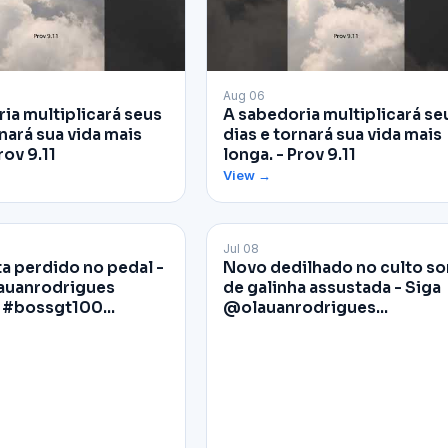
▶
Aug 06
ia multiplicará seus
A sabedoria multiplicará se
nará sua vida mais
dias e tornará sua vida mais
rov 9.11
longa. - Prov 9.11
View →
Jul 08
Facebook
ta perdido no pedal -
Novo dedilhado no culto s
auanrodrigues
de galinha assustada - Siga
 #bossgt100…
@olauanrodrigues…