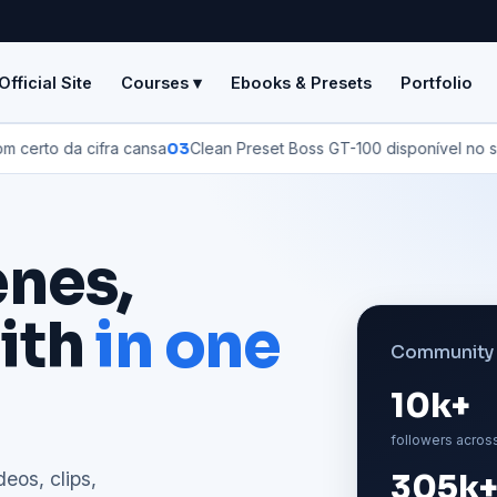
Official Site
Courses ▾
Ebooks & Presets
Portfolio
da cifra cansa
03
Clean Preset Boss GT-100 disponível no site #cle
enes,
ith
in one
Community 
10k+
followers acros
deos, clips,
305k