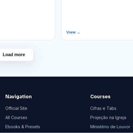
View →
Load more
Navigation
Courses
Official Site
Cifras e Tabs
All Courses
Projeção na Igreja
Ebooks & Presets
Ministério de Louvor