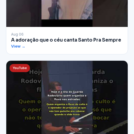
▶
Aug 06
A adoração que o céu canta Santo Pra Sempre
View →
YouTube