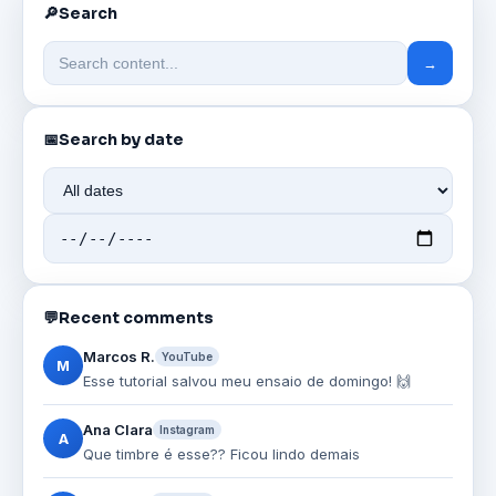
🔎
Search
→
📅
Search by date
💬
Recent comments
Marcos R.
YouTube
M
Esse tutorial salvou meu ensaio de domingo! 🙌
Ana Clara
Instagram
A
Que timbre é esse?? Ficou lindo demais