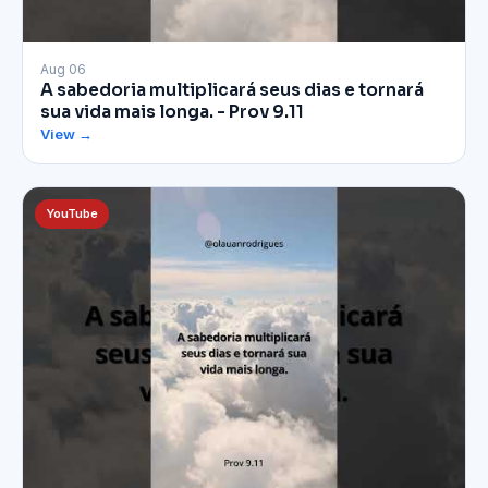
▶
Aug 06
A sabedoria multiplicará seus dias e tornará
sua vida mais longa. - Prov 9.11
View →
YouTube