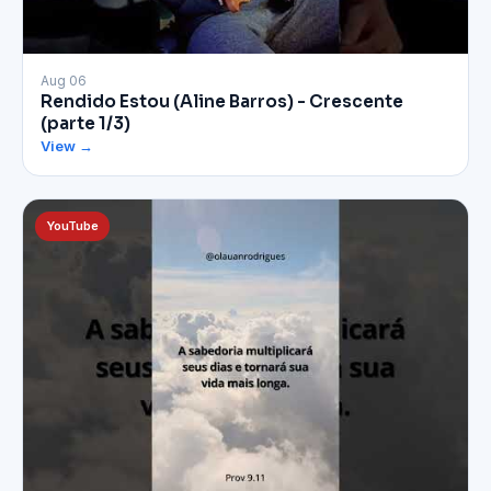
▶
Aug 06
Rendido Estou (Aline Barros) - Crescente
(parte 1/3)
View →
YouTube