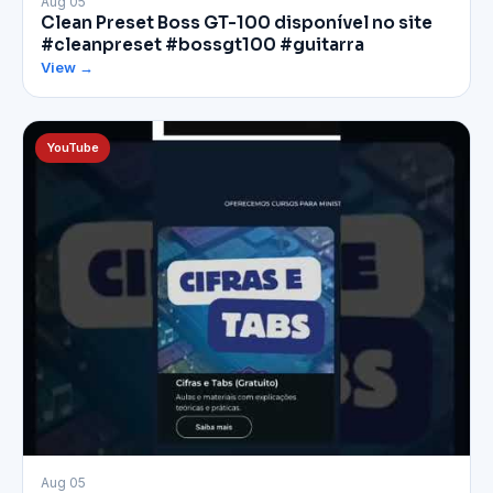
▶
Aug 05
Clean Preset Boss GT-100 disponível no site
#cleanpreset #bossgt100 #guitarra
View →
YouTube
▶
Aug 05