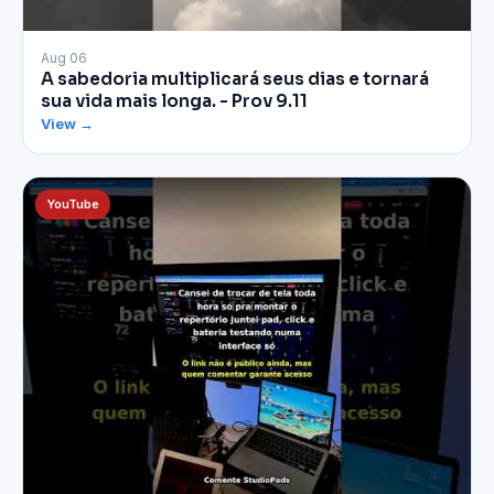
▶
Aug 06
A sabedoria multiplicará seus dias e tornará
sua vida mais longa. - Prov 9.11
View →
YouTube