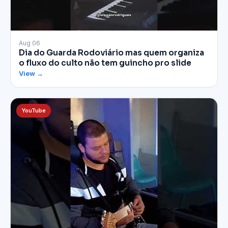
▶
Aug 06
Dia do Guarda Rodoviário mas quem organiza
o fluxo do culto não tem guincho pro slide
View →
YouTube