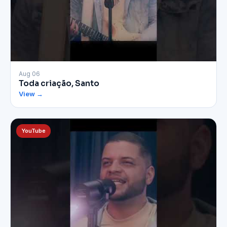
▶
Aug 06
Toda criação, Santo
View →
YouTube