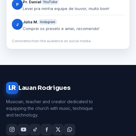
Pr. Daniel
YouTube
P
Levei pra minha equipe de louvor, muito bom!
Júlia M.
Instagram
J
Comprei os presets e amei, recomendo!
Comments from the audience on social media.
LR
Lauan Rodrigues
Musician, teacher and creator dedicated to
equipping the church with music, technique
and technology.