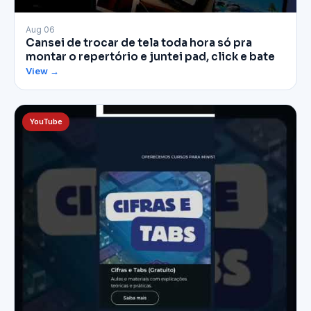
▶
Aug 06
Cansei de trocar de tela toda hora só pra
montar o repertório e juntei pad, click e bate
View →
YouTube