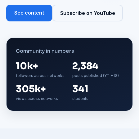
See content
Subscribe on YouTube
Community in numbers
10k+
2,384
followers across networks
posts published (YT + IG)
305k+
341
views across networks
students