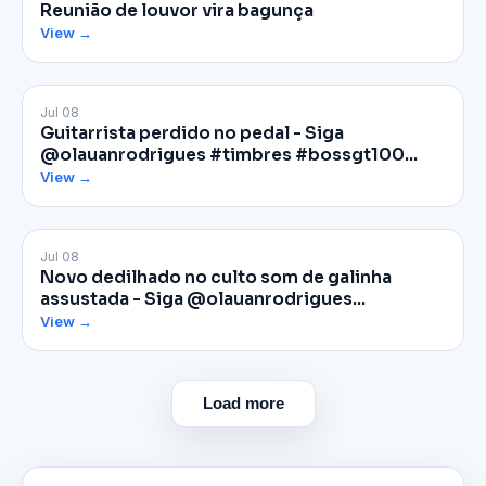
Reunião de louvor vira bagunça
View →
Jul 08
Facebook
Guitarrista perdido no pedal - Siga
@olauanrodrigues #timbres #bossgt100…
View →
Jul 08
Facebook
Novo dedilhado no culto som de galinha
assustada - Siga @olauanrodrigues…
View →
Load more