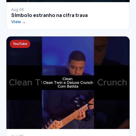
▶
Aug 06
Símbolo estranho na cifra trava
View →
YouTube