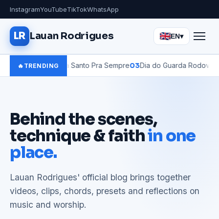
Instagram
YouTube
TikTok
WhatsApp
LR
Lauan Rodrigues
EN
▾
e o céu canta Santo Pra Sempre
03
Dia do Guarda Rodoviário mas qu
🔥
TRENDING
Behind the scenes,
technique & faith
in one
place.
Lauan Rodrigues' official blog brings together
videos, clips, chords, presets and reflections on
music and worship.