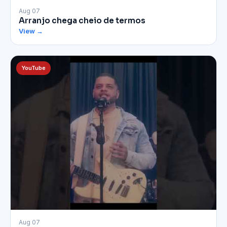
▶
Aug 07
Arranjo chega cheio de termos
View →
YouTube
▶
Aug 07