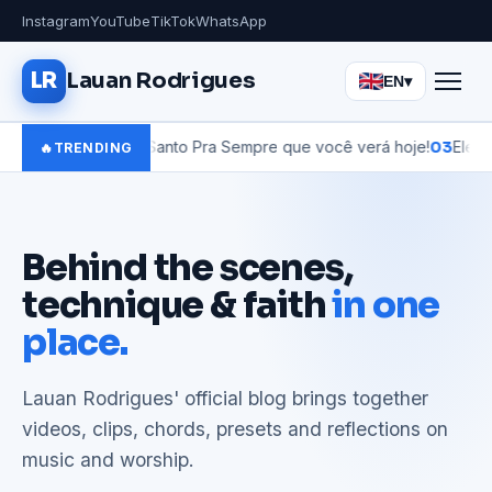
Instagram
YouTube
TikTok
WhatsApp
LR
Lauan Rodrigues
EN
▾
versão de Santo Pra Sempre que você verá hoje!
03
Ele senta como
🔥
TRENDING
Behind the scenes,
technique & faith
in one
place.
Lauan Rodrigues' official blog brings together
videos, clips, chords, presets and reflections on
music and worship.