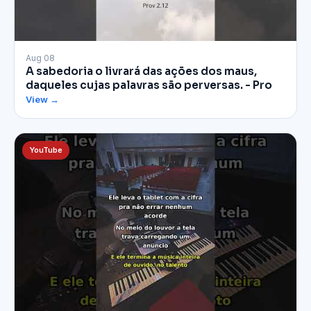
▶
Aug 08
A sabedoria o livrará das ações dos maus,
daqueles cujas palavras são perversas. - Pro
View →
YouTube