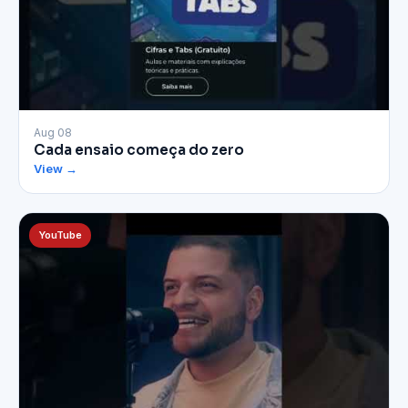
▶
Aug 08
Cada ensaio começa do zero
View →
YouTube