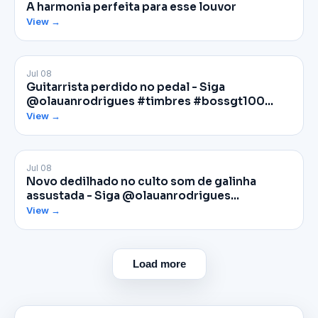
A harmonia perfeita para esse louvor
View →
Jul 08
Facebook
Guitarrista perdido no pedal - Siga
@olauanrodrigues #timbres #bossgt100…
View →
Jul 08
Facebook
Novo dedilhado no culto som de galinha
assustada - Siga @olauanrodrigues…
View →
Load more