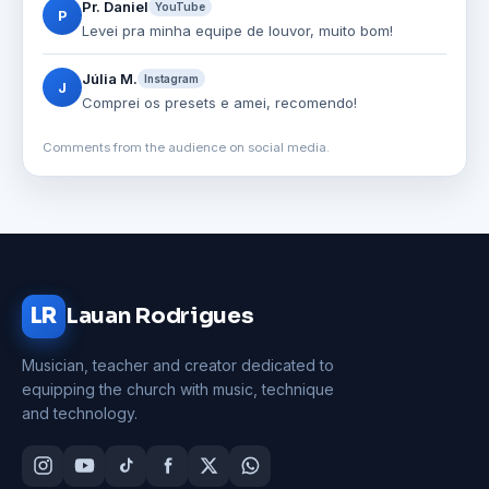
Pr. Daniel
YouTube
P
Levei pra minha equipe de louvor, muito bom!
Júlia M.
Instagram
J
Comprei os presets e amei, recomendo!
Comments from the audience on social media.
LR
Lauan Rodrigues
Musician, teacher and creator dedicated to
equipping the church with music, technique
and technology.