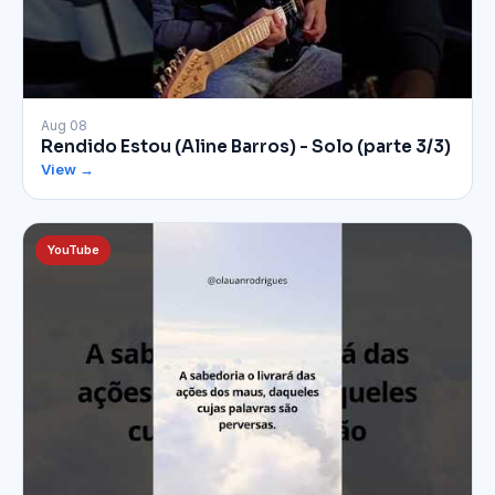
▶
Aug 08
Rendido Estou (Aline Barros) - Solo (parte 3/3)
View →
YouTube