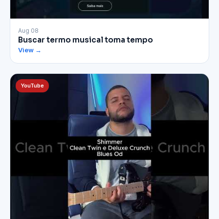
▶
Aug 08
Buscar termo musical toma tempo
View →
YouTube