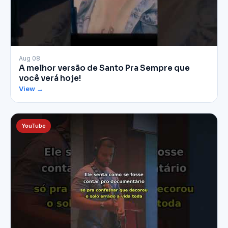
▶
Aug 08
A melhor versão de Santo Pra Sempre que
você verá hoje!
View →
YouTube