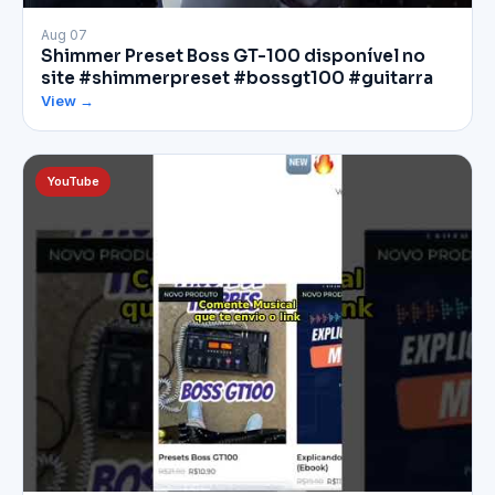
▶
Aug 07
Shimmer Preset Boss GT-100 disponível no
site #shimmerpreset #bossgt100 #guitarra
View →
YouTube