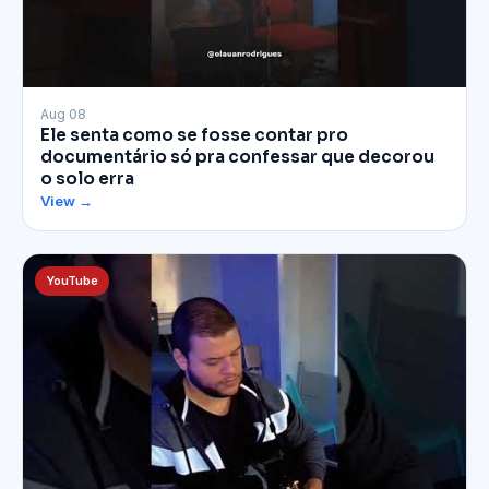
▶
Aug 08
Ele senta como se fosse contar pro
documentário só pra confessar que decorou
o solo erra
View →
YouTube