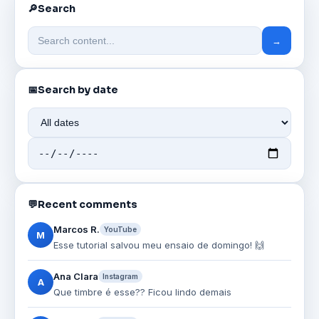
🔎
Search
→
📅
Search by date
💬
Recent comments
Marcos R.
YouTube
M
Esse tutorial salvou meu ensaio de domingo! 🙌
Ana Clara
Instagram
A
Que timbre é esse?? Ficou lindo demais